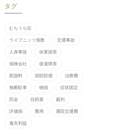
タグ
むちうち症
ライプニッツ係数
交通事故
人身事故
休業損害
保険会社
後遺障害
慰謝料
損賠賠償
治療費
無断駐車
物損
症状固定
罰金
自賠責
裁判
評価損
費用
通院交通費
逸失利益