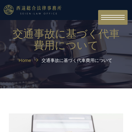
Toggle
navigation
交通事故に基づく代車
費用について
Home
交通事故に基づく代車費用について