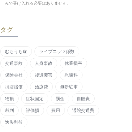
みで受け入れる必要はありません。
タグ
むちうち症
ライプニッツ係数
交通事故
人身事故
休業損害
保険会社
後遺障害
慰謝料
損賠賠償
治療費
無断駐車
物損
症状固定
罰金
自賠責
裁判
評価損
費用
通院交通費
逸失利益