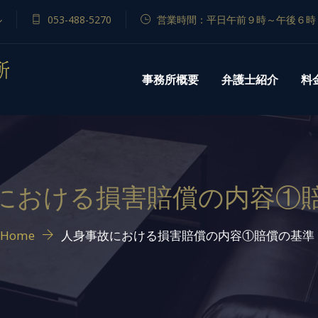
ル
053-488-5270
営業時間：平日午前９時～午後６時
事務所概要
弁護士紹介
料
における損害賠償の内容①
Home
人身事故における損害賠償の内容①賠償の基準