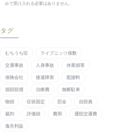
みで受け入れる必要はありません。
タグ
むちうち症
ライプニッツ係数
交通事故
人身事故
休業損害
保険会社
後遺障害
慰謝料
損賠賠償
治療費
無断駐車
物損
症状固定
罰金
自賠責
裁判
評価損
費用
通院交通費
逸失利益